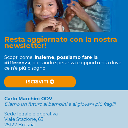
Resta aggiornato con la nostra
newsletter!
Scopri come,
insieme, possiamo fare la
differenza
, portando speranza e opportunità dove
ce n'è più bisogno.
ISCRIVITI
Carlo Marchini ODV
Diamo un futuro ai bambini e ai giovani più fragili
Sede legale e operativa:
Viale Stazione, 63
25122 Brescia